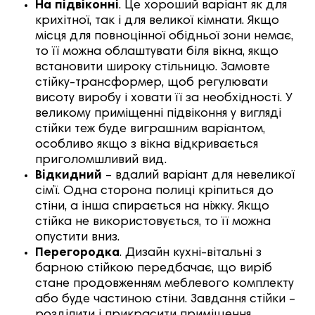
На підвіконні
. Це хороший варіант як для
крихітної, так і для великої кімнати. Якщо
місця для повноцінної обідньої зони немає,
то її можна облаштувати біля вікна, якщо
встановити широку стільницю. Замовте
стійку-трансформер, щоб регулювати
висоту виробу і ховати її за необхідності. У
великому приміщенні підвіконня у вигляді
стійки теж буде виграшним варіантом,
особливо якщо з вікна відкривається
приголомшливий вид.
Відкидний
– вдалий варіант для невеликої
сім’ї. Одна сторона полиці кріпиться до
стіни, а інша спирається на ніжку. Якщо
стійка не використовується, то її можна
опустити вниз.
Перегородка
. Дизайн кухні-вітальні з
барною стійкою передбачає, що виріб
стане продовженням меблевого комплекту
або буде частиною стіни. Завдання стійки –
розділити і прикрасити приміщення.