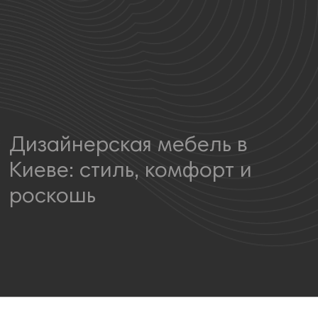
Дизайнерская мебель в
Г
Киеве: стиль, комфорт и
з
роскошь
с