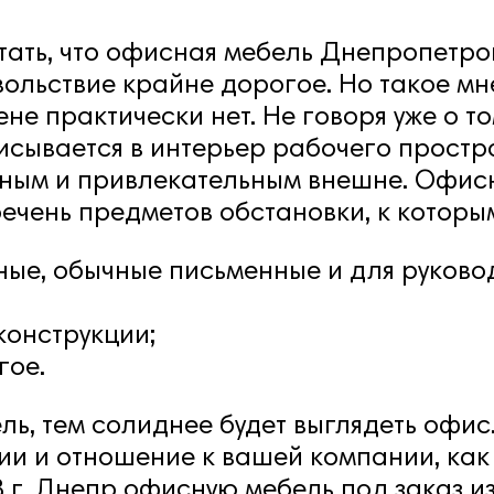
тать, что офисная мебель Днепропетров
вольствие крайне дорогое. Но такое м
не практически нет. Не говоря уже о т
исывается в интерьер рабочего простр
ным и привлекательным внешне.
Офисн
чень предметов обстановки, к которым
ные, обычные письменные и для руковод
онструкции;
гое.
ь, тем солиднее будет выглядеть офис.
и и отношение к вашей компании, как 
В г. Днепр офисную мебель под заказ и