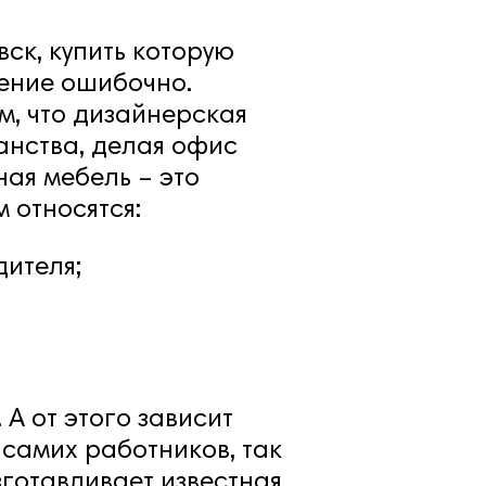
ск, купить которую
нение ошибочно.
ом, что дизайнерская
анства, делая офис
ая мебель – это
 относятся:
ителя;
 А от этого зависит
самих работников, так
зготавливает известная