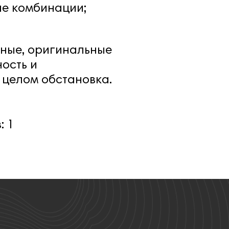
ые комбинации;
енные, оригинальные
ость и
 целом обстановка.
в:
1