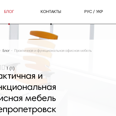
БЛОГ
КОНТАКТЫ
РУС
УКР
Блог
Практичная и функциональная офисная мебель
1
(
1
)
актичная и
нкциональная
исная мебель
епропетровск