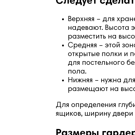
Следует сделат
Верхняя – для хран
надевают. Высота э
разместить на высо
Средняя – этой зон
открытые полки и 
для постельного бе
пола.
Нижняя – нужна для
размещают на высот
Для определения глуб
ящиков, ширину двери 
Размеры гардер