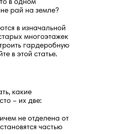
то в одном
не рай на земле?
ются в изначальной
 старых многоэтажек
строить гардеробную
те в этой статье.
ть, какие
то – их две:
ничем не отделена от
становятся частью